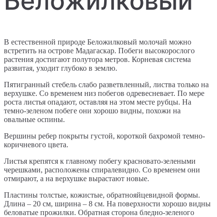
Беложилковый
В естественной природе Беложилковый молочай можно
встретить на острове Мадагаскар. Побеги высокорослого
растения достигают полутора метров. Корневая система
развитая, уходит глубоко в землю.
Пятигранный стебель слабо разветвленный, листва только на
верхушке. Со временем низ побегов одревесневает. По мере
роста листья опадают, оставляя на этом месте рубцы. На
темно-зеленом побеге они хорошо видны, похожи на
овальные оспины.
Вершины ребер покрыты густой, короткой бахромой темно-
коричневого цвета.
Листья крепятся к главному побегу красновато-зелеными
черешками, расположены спиралевидно. Со временем они
отмирают, а на верхушке вырастают новые.
Пластины толстые, кожистые, обратнояйцевидной формы.
Длина – 20 см, ширина – 8 см. На поверхности хорошо видны
беловатые прожилки. Обратная сторона бледно-зеленого