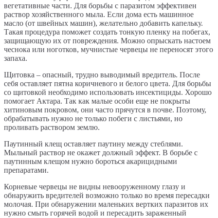
вегетативные части. Для борьбы с паразитом эффективен
раствор хозяйственного мыла. Если дома есть машинное
масло (от швейных машин), желательно добавить капельку.
Такая процедура поможет создать тонкую пленку на побегах,
защищающую их от повреждения. Можно опрыскать настоем
чеснока или ноготков, мучнистые червецы не переносят этого
запаха.
Щитовка – опасный, трудно выводимый вредитель. После
себя оставляет пятна коричневого и белого цвета. Для борьбы
со щитовкой необходимо использовать инсектициды. Хорошо
помогает Актара. Так как малые особи еще не покрыты
хитиновым покровом, они часто прячутся в почве. Поэтому,
обрабатывать нужно не только побеги с листьями, но
проливать раствором землю.
Паутинный клещ оставляет паутину между стеблями.
Мыльный раствор не окажет должный эффект. В борьбе с
паутинным клещом нужно бороться акарицидными
препаратами.
Корневые червецы не видны невооруженному глазу и
обнаружить вредителей возможно только во время пересадки
молочая. При обнаружении маленьких вертких паразитов их
нужно смыть горячей водой и пересадить зараженный