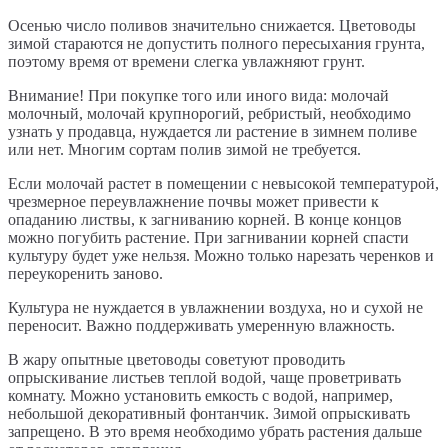
Осенью число поливов значительно снижается. Цветоводы
зимой стараются не допустить полного пересыхания грунта,
поэтому время от времени слегка увлажняют грунт.
Внимание! При покупке того или иного вида: молочай
молочный, молочай крупнорогий, ребристый, необходимо
узнать у продавца, нуждается ли растение в зимнем поливе
или нет. Многим сортам полив зимой не требуется.
Если молочай растет в помещении с невысокой температурой,
чрезмерное переувлажнение почвы может привести к
опаданию листвы, к загниванию корней. В конце концов
можно погубить растение. При загнивании корней спасти
культуру будет уже нельзя. Можно только нарезать черенков и
переукоренить заново.
Культура не нуждается в увлажнении воздуха, но и сухой не
переносит. Важно поддерживать умеренную влажность.
В жару опытные цветоводы советуют проводить
опрыскивание листьев теплой водой, чаще проветривать
комнату. Можно установить емкость с водой, например,
небольшой декоративный фонтанчик. Зимой опрыскивать
запрещено. В это время необходимо убрать растения дальше