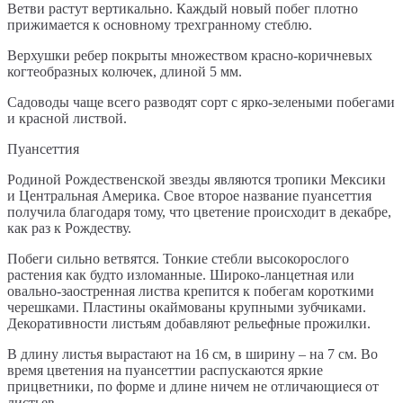
Ветви растут вертикально. Каждый новый побег плотно
прижимается к основному трехгранному стеблю.
Верхушки ребер покрыты множеством красно-коричневых
когтеобразных колючек, длиной 5 мм.
Садоводы чаще всего разводят сорт с ярко-зелеными побегами
и красной листвой.
Пуансеттия
Родиной Рождественской звезды являются тропики Мексики
и Центральная Америка. Свое второе название пуансеттия
получила благодаря тому, что цветение происходит в декабре,
как раз к Рождеству.
Побеги сильно ветвятся. Тонкие стебли высокорослого
растения как будто изломанные. Широко-ланцетная или
овально-заостренная листва крепится к побегам короткими
черешками. Пластины окаймованы крупными зубчиками.
Декоративности листьям добавляют рельефные прожилки.
В длину листья вырастают на 16 см, в ширину – на 7 см. Во
время цветения на пуансеттии распускаются яркие
прицветники, по форме и длине ничем не отличающиеся от
листьев.