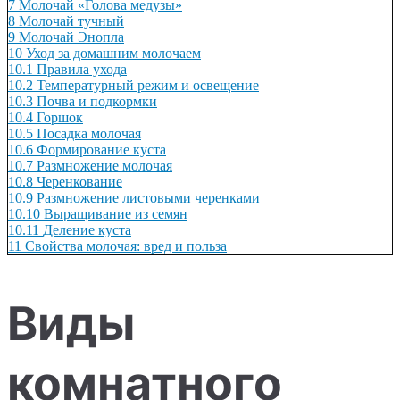
7
Молочай «Голова медузы»
8
Молочай тучный
9
Молочай Энопла
10
Уход за домашним молочаем
10.1
Правила ухода
10.2
Температурный режим и освещение
10.3
Почва и подкормки
10.4
Горшок
10.5
Посадка молочая
10.6
Формирование куста
10.7
Размножение молочая
10.8
Черенкование
10.9
Размножение листовыми черенками
10.10
Выращивание из семян
10.11
Деление куста
11
Свойства молочая: вред и польза
Виды
комнатного