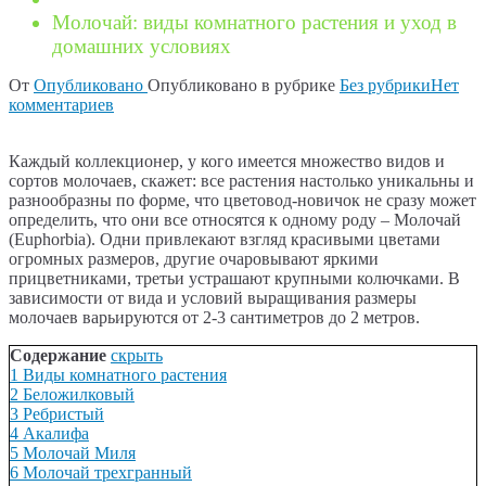
Молочай: виды комнатного растения и уход в
домашних условиях
От
Опубликовано
Опубликовано в рубрике
Без рубрики
Нет
для
комментариев
Молочай:
виды
Каждый коллекционер, у кого имеется множество видов и
комнатного
сортов молочаев, скажет: все растения настолько уникальны и
растения
разнообразны по форме, что цветовод-новичок не сразу может
и
определить, что они все относятся к одному роду – Молочай
уход
(Euphorbia). Одни привлекают взгляд красивыми цветами
в
огромных размеров, другие очаровывают яркими
домашних
прицветниками, третьи устрашают крупными колючками. В
условиях
зависимости от вида и условий выращивания размеры
молочаев варьируются от 2-3 сантиметров до 2 метров.
Содержание
скрыть
1
Виды комнатного растения
2
Беложилковый
3
Ребристый
4
Акалифа
5
Молочай Миля
6
Молочай трехгранный