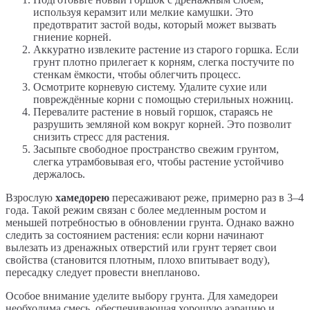
используя керамзит или мелкие камушки. Это
предотвратит застой воды, который может вызвать
гниение корней.
Аккуратно извлеките растение из старого горшка. Если
грунт плотно прилегает к корням, слегка постучите по
стенкам ёмкости, чтобы облегчить процесс.
Осмотрите корневую систему. Удалите сухие или
повреждённые корни с помощью стерильных ножниц.
Перевалите растение в новый горшок, стараясь не
разрушить земляной ком вокруг корней. Это позволит
снизить стресс для растения.
Засыпьте свободное пространство свежим грунтом,
слегка утрамбовывая его, чтобы растение устойчиво
держалось.
Взрослую
хамедорею
пересаживают реже, примерно раз в 3–4
года. Такой режим связан с более медленным ростом и
меньшей потребностью в обновлении грунта. Однако важно
следить за состоянием растения: если корни начинают
вылезать из дренажных отверстий или грунт теряет свои
свойства (становится плотным, плохо впитывает воду),
пересадку следует провести внепланово.
Особое внимание уделите выбору грунта. Для хамедореи
необходима смесь, обеспечивающая хорошую аэрацию и