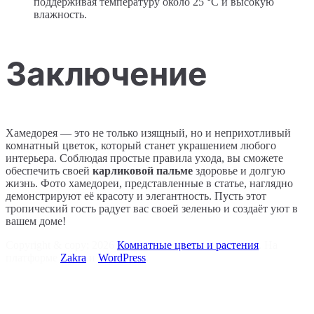
поддерживая температуру около 25 °C и высокую
влажность.
Заключение
Хамедорея — это не только изящный, но и неприхотливый
комнатный цветок, который станет украшением любого
интерьера. Соблюдая простые правила ухода, вы сможете
обеспечить своей
карликовой пальме
здоровье и долгую
жизнь. Фото хамедореи, представленные в статье, наглядно
демонстрируют её красоту и элегантность. Пусть этот
тропический гость радует вас своей зеленью и создаёт уют в
вашем доме!
Copyright & copy; 2026
Комнатные цветы и растения
. На
платформе
Zakra
и
WordPress
.